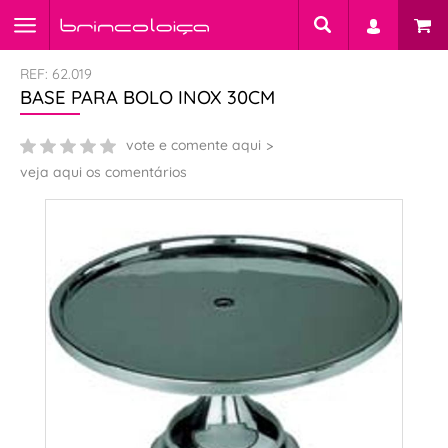
REF: 62.019
BASE PARA BOLO INOX 30CM
vote e comente aqui
veja aqui os comentários