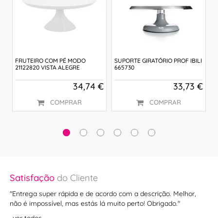
FRUTEIRO COM PÉ MODO
SUPORTE GIRATÓRIO PROF IBILI
P
21122820 VISTA ALEGRE
665730
T
 €
34,74 €
33,73 €
COMPRAR
COMPRAR
Satisfação
do Cliente
Sa
"Entrega super rápida e de acordo com a descrição. Melhor,
"Se
não é impossível, mas estás lá muito perto! Obrigado."
ve