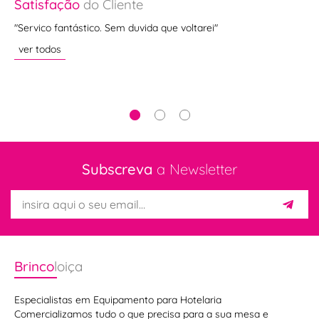
Satisfação
do Cliente
Sa
"Servico fantástico. Sem duvida que voltarei"
"M
ão.
ver todos
ve
Subscreva
a Newsletter
Brinco
loiça
Especialistas em Equipamento para Hotelaria
Comercializamos tudo o que precisa para a sua mesa e