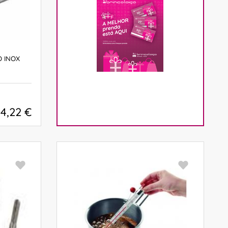
 INOX
4,22 €