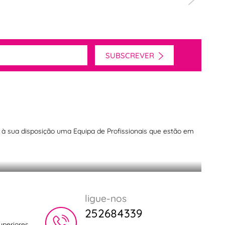
"Disponibili
SUBSCREVER
os à sua disposição uma Equipa de Profissionais que estão em
esa com Cutipol
ligue-nos
252684339
uperiores