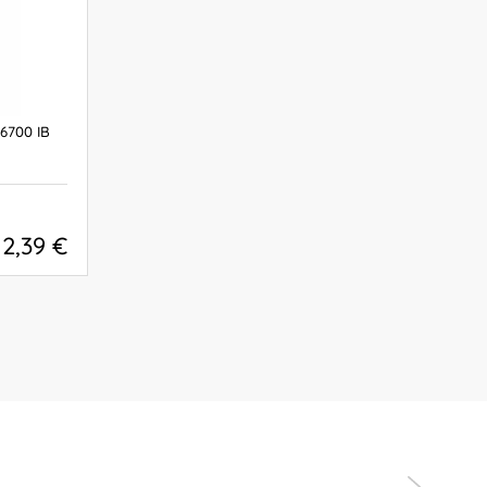
700 IB
12,39 €