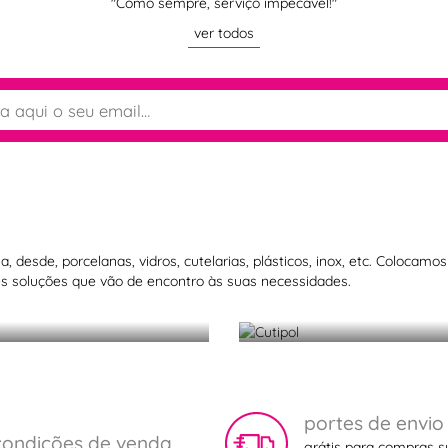
"Como sempre, serviço impecável!"
ver todos
Cutipol
 desde, porcelanas, vidros, cutelarias, plásticos, inox, etc. Colocam
 soluções que vão de encontro às suas necessidades.
Elegância na m
portes de envio
condições de venda
grátis para compras s