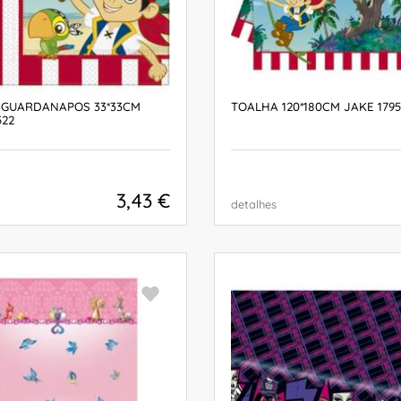
0 GUARDANAPOS 33*33CM
TOALHA 120*180CM JAKE 179
522
3,43 €
detalhes
COMPRAR
COMPRAR