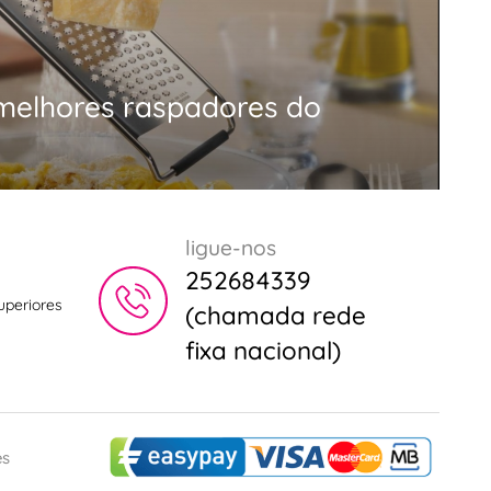
 melhores raspadores do
ligue-nos
252684339
uperiores
(chamada rede
fixa nacional)
es