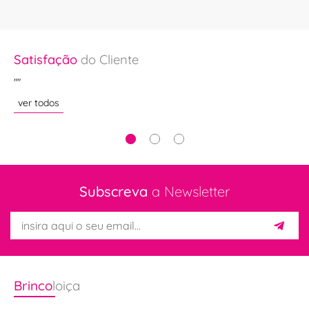
Satisfação
do Cliente
Sa
"
""
"S
ver todos
ve
Subscreva
a Newsletter
Brinco
loiça