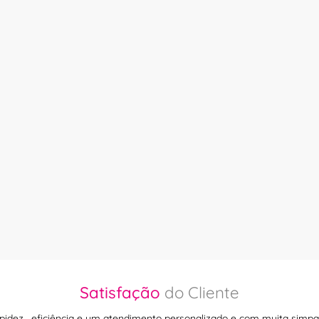
Satisfação
do Cliente
pidez , eficiência e um atendimento personalizado e com muita simpat