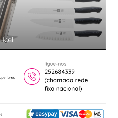
 Icel
ligue-nos
252684339
uperiores
(chamada rede
fixa nacional)
es