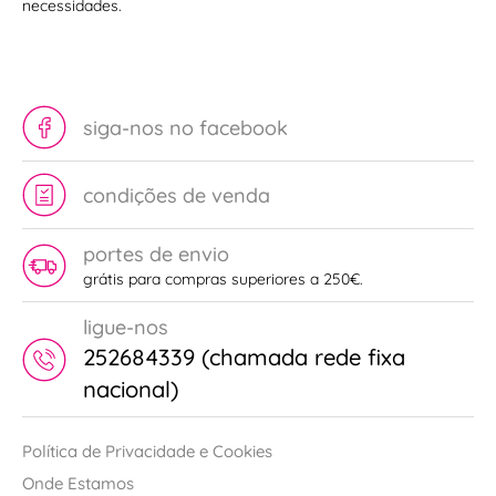
para
necessidades.
facas
barista
Icel
siga-nos no facebook
condições de venda
portes de envio
grátis para compras superiores a 250€.
ligue-nos
252684339 (chamada rede fixa
nacional)
Política de Privacidade e Cookies
Onde Estamos