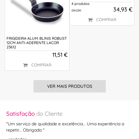
4 produtos
34,93 €
desde:
COMPRAR
FRIGIDEIRA ALUM. BLINIS ROBUST
12CM ANTI-ADERENTE LACOR
23612
11,51 €
COMPRAR
VER MAIS PRODUTOS
Satisfação
do Cliente
Sa
mo
"Um serviço de qualidade e excelência... Uma experiência a
"O 
ís
repetir... Obrigada "
ate