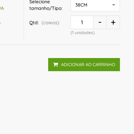
Selecione
tamanho/Tipo:
VA
s
Qtd:
(caixas):
(1 unidades)
ADICIONAR AO CARRINHO