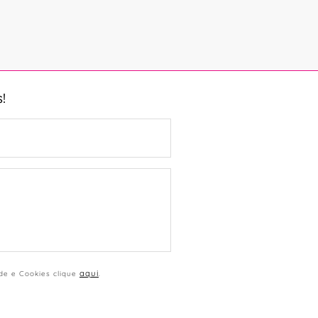
!
aqui
ade e Cookies clique
.