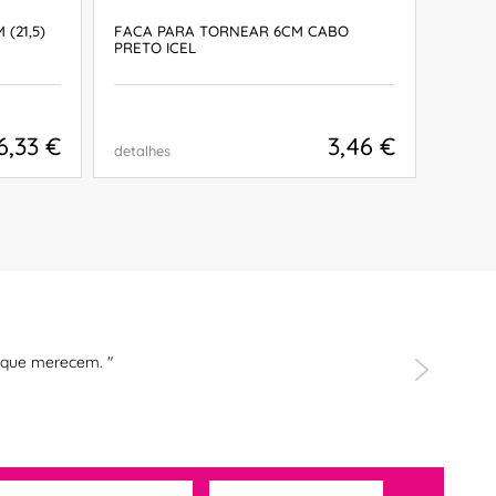
(21,5)
FACA PARA TORNEAR 6CM CABO
FACA 
PRETO ICEL
PRETO
6,33 €
3,46 €
detalhes
detalh
COMPRAR
orque merecem. "