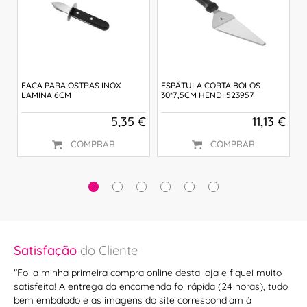
FACA PARA OSTRAS INOX
ESPÁTULA CORTA BOLOS
F
LAMINA 6CM
30*7,5CM HENDI 523957
(
€
5,35 €
11,13 €
COMPRAR
COMPRAR
Satisfação
do Cliente
Sa
"Foi a minha primeira compra online desta loja e fiquei muito
"G
satisfeita! A entrega da encomenda foi rápida (24 horas), tudo
SU
bem embalado e as imagens do site correspondiam à
lin