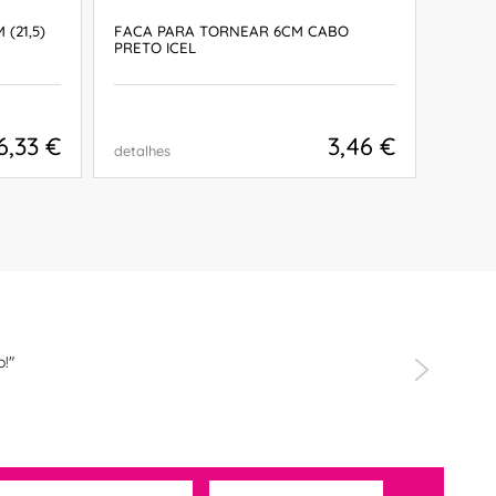
(21,5)
FACA PARA TORNEAR 6CM CABO
FACA 
PRETO ICEL
PRETO
6,33 €
3,46 €
detalhes
detalh
COMPRAR
!"