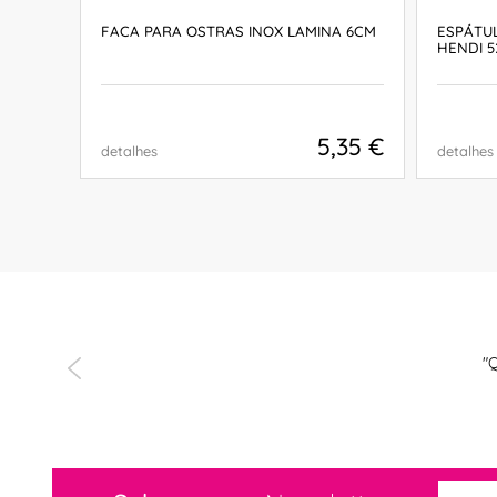
CM
FACA PARA OSTRAS INOX LAMINA 6CM
ESPÁTUL
HENDI 5
,63 €
5,35 €
detalhes
detalhes
COMPRAR
uper prestáveis
"