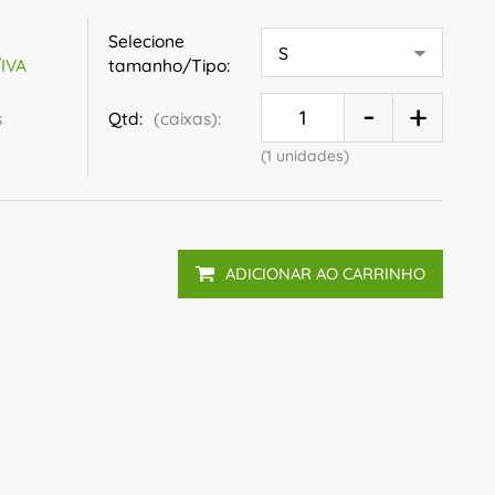
Selecione
tamanho/Tipo:
/IVA
s
Qtd:
(caixas):
(1 unidades)
ADICIONAR AO CARRINHO