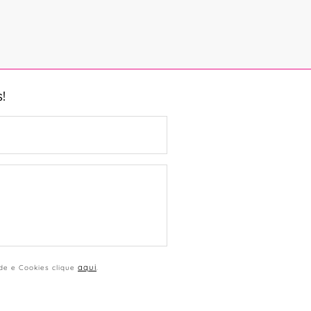
!
aqui
ade e Cookies clique
.