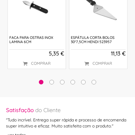
FACA PARA OSTRAS INOX
ESPÁTULA CORTA BOLOS
F
LAMINA 6CM
30*7,5CM HENDI 523957
(
 €
5,35 €
11,13 €
COMPRAR
COMPRAR
Satisfação
do Cliente
Sa
s
"Tudo incrível. Entrega super rápida e processo de encomenda
"S
super intuitivo e eficaz. Muito satisfeita com o produto."
ac