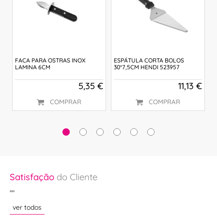
FACA PARA OSTRAS INOX
ESPÁTULA CORTA BOLOS
F
LAMINA 6CM
30*7,5CM HENDI 523957
(
 €
5,35 €
11,13 €
COMPRAR
COMPRAR
Satisfação
do Cliente
Sa
 e
""
""
m
ver todos
ve