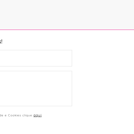
!
aqui
ade e Cookies clique
.