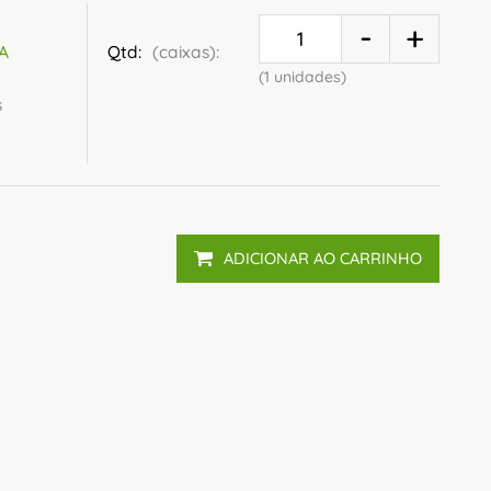
Qtd:
(caixas):
VA
(1 unidades)
s
ADICIONAR AO CARRINHO