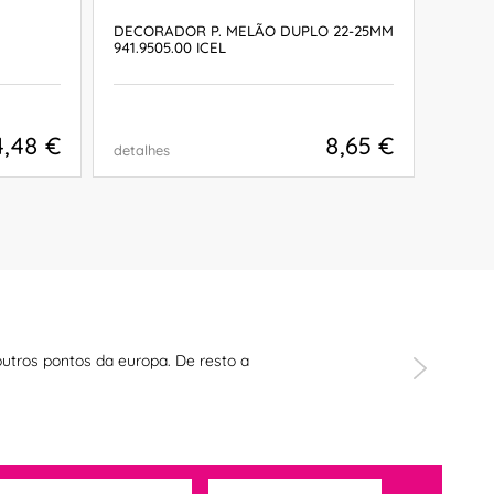
DECORADOR P. MELÃO DUPLO 22-25MM
DECOR
941.9505.00 ICEL
941.95
4,48 €
8,65 €
detalhes
detalh
COMPRAR
outros pontos da europa. De resto a
"Ola boa tar