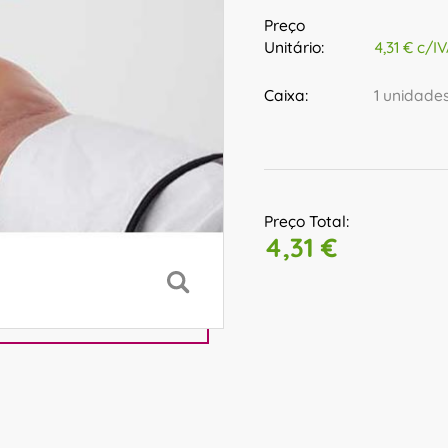
Preço
Unitário:
4,31 € c/I
Caixa:
1 unidade
Preço Total:
4,31 €