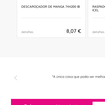
N COM
DESCAROÇADOR DE MANGA 744200 IB
RASPADO
ICEL
,66 €
8,07 €
detalhes
detalhes
COMPRAR
"A única coisa que podia ser melho