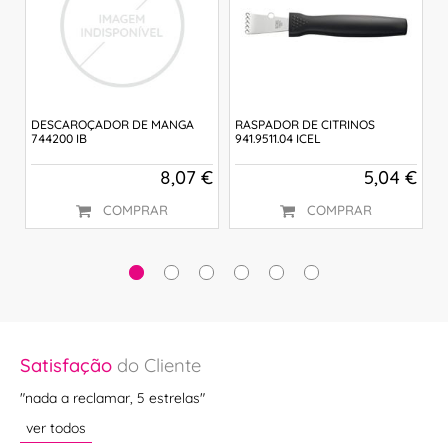
DESCAROÇADOR DE MANGA
RASPADOR DE CITRINOS
D
744200 IB
941.9511.04 ICEL
9
 €
8,07 €
5,04 €
COMPRAR
COMPRAR
Satisfação
do Cliente
Sa
"nada a reclamar, 5 estrelas"
""
ver todos
ve