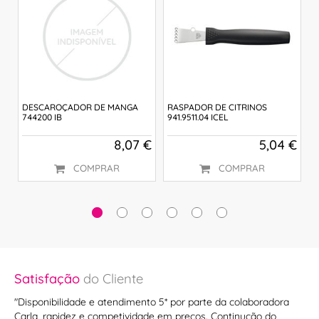
DESCAROÇADOR DE MANGA
RASPADOR DE CITRINOS
D
744200 IB
941.9511.04 ICEL
9
 €
8,07 €
5,04 €
COMPRAR
COMPRAR
Satisfação
do Cliente
Sa
as.
"Disponibilidade e atendimento 5* por parte da colaboradora
"O 
Carla, rapidez e competividade em preços. Continução do
ap