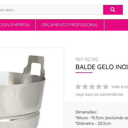
OGIN EMPRESA
ORÇAMENTO PROFISSIONAL
REF: 62.342
BALDE GELO INOX
vote e c
veja aqui os comentários
Dimensões:
*Altura - 19,5cm (excluíndo a
*DIâmetro - 20,5cm