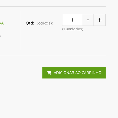
Qtd:
(caixas):
IVA
(1 unidades)
s
ADICIONAR AO CARRINHO