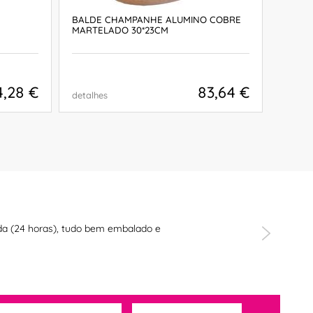
BALDE CHAMPANHE ALUMINO COBRE
BALDE
MARTELADO 30*23CM
MARTE
4,28 €
83,64 €
detalhes
detalh
COMPRAR
pida (24 horas), tudo bem embalado e
"Gostei tan