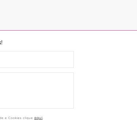
!
aqui
ade e Cookies clique
.