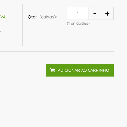
Qtd:
(caixas):
IVA
(1 unidades)
s
ADICIONAR AO CARRINHO