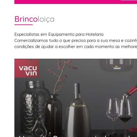
Brinco
loiça
Especialistas em Equipamento para Hotelaria
Comercializamos tudo o que precisa para a sua mesa e cozinha,
condições de ajudar a escolher em cada momento as melhores