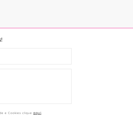
!
aqui
ade e Cookies clique
.