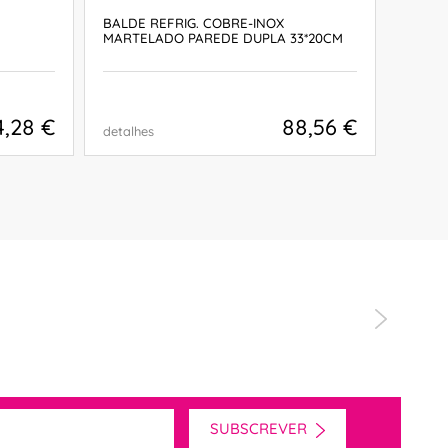
BALDE REFRIG. COBRE-INOX
BALDE
MARTELADO PAREDE DUPLA 33*20CM
4,28 €
88,56 €
detalhes
detalh
COMPRAR
"Prod
SUBSCREVER