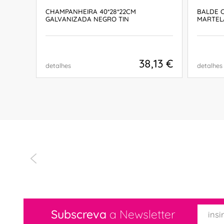
CHAMPANHEIRA 40*28*22CM
BALDE 
GALVANIZADA NEGRO TIN
MARTEL
,63 €
38,13 €
detalhes
detalhes
COMPRAR
Subscreva
a Newsletter