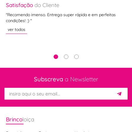
Satisfação
do Cliente
Sa
"Recomendo imenso. Entrega super rápida e em perfeitas
"Es
condições! :) "
em
fan
ver todos
inc
ve
Subscreva
a Newsletter
Brinco
loiça