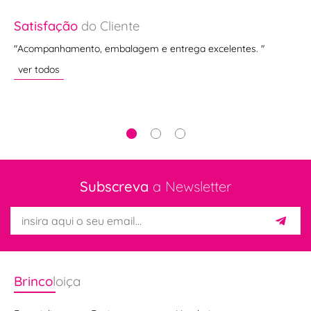
Satisfação
do Cliente
Sa
e
"Acompanhamento, embalagem e entrega excelentes. "
"Al
,
Fac
ver todos
ve
Subscreva
a Newsletter
Brinco
loiça