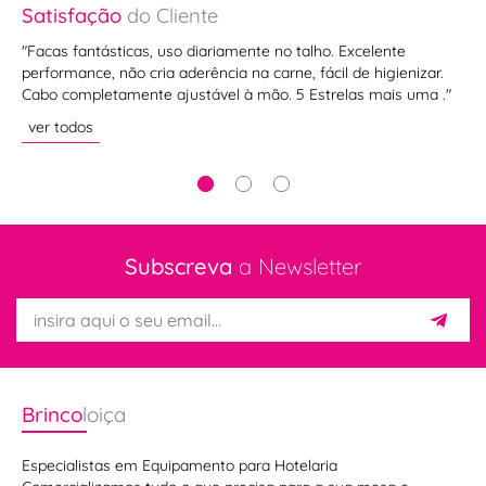
Satisfação
do Cliente
Sa
"Facas fantásticas, uso diariamente no talho. Excelente
"Si
performance, não cria aderência na carne, fácil de higienizar.
se
Cabo completamente ajustável à mão. 5 Estrelas mais uma ."
ve
ver todos
Subscreva
a Newsletter
Brinco
loiça
Especialistas em Equipamento para Hotelaria