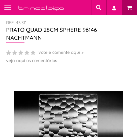
REF: 43.311
PRATO QUAD 28CM SPHERE 96146
NACHTMANN
vote e comente aqui
veja aqui os comentários