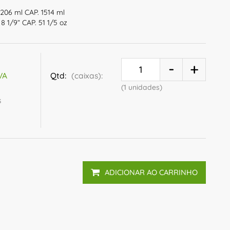
206 ml CAP. 1514 ml
 8 1/9” CAP. 51 1/5 oz
Qtd:
(caixas):
IVA
(1 unidades)
s
ADICIONAR AO CARRINHO