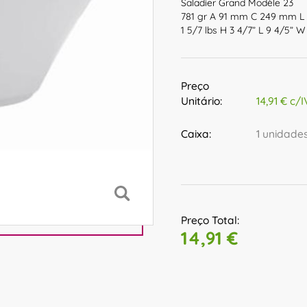
Saladier Grand Modèle 23
781 gr A 91 mm C 249 mm L 
1 5/7 lbs H 3 4/7” L 9 4/5” W
Preço
Unitário:
14,91 € c/
Caixa:
1 unidade
Preço Total:
14,91 €