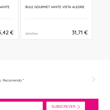
WHITE
BULE GOURMET WHITE VISTA ALEGRE
LEITE
ALEGR
5,42 €
31,71 €
detalhes
detalh
COMPRAR
s. Recomendo "
SUBSCREVER