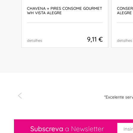
A
CHAVENA + PIRES CONSOME GOURMET
CONSER
WH VISTA ALEGRE
ALEGRE
,06 €
9,11 €
detalhes
detalhes
COMPRAR
"Excelente se
Subscreva
a Newsletter