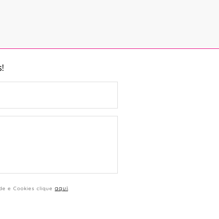
!
aqui
ade e Cookies clique
.