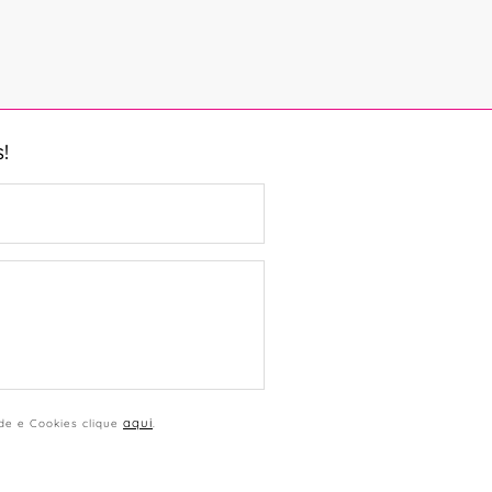
!
aqui
ade e Cookies clique
.