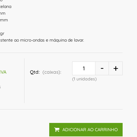
celana
 mm
 mm
 gr
istente ao micro-ondas e máquina de lavar.
Qtd:
(caixas):
IVA
(1 unidades)
s
ADICIONAR AO CARRINHO