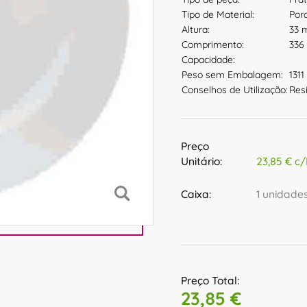
Tipo de Material:
Por
Altura:
33
Comprimento:
336
Capacidade:
Peso sem Embalagem:
1311
Conselhos de Utilização:
Res
Preço
Unitário:
23,85 € c/
Caixa:
1 unidade
Preço Total:
23,85 €