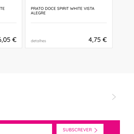
ITE
PRATO DOCE SPIRIT WHITE VISTA
TRAVE
ALEGRE
WHITE
6,05 €
4,75 €
detalhes
detalh
COMPRAR
SUBSCREVER