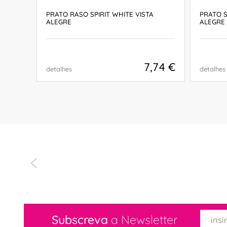
RIT
PRATO RASO SPIRIT WHITE VISTA
PRATO S
ALEGRE
ALEGRE
,90 €
7,74 €
detalhes
detalhes
COMPRAR
"
Subscreva
a Newsletter