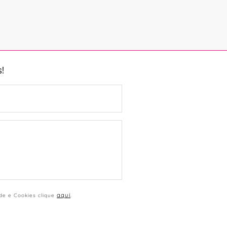
!
aqui
ade e Cookies clique
.