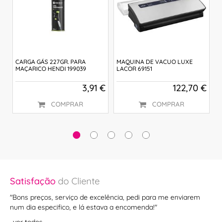
CARGA GÁS 227GR. PARA
MAQUINA DE VACUO LUXE
Q
MAÇARICO HENDI 199039
LACOR 69151
E
 €
3,91 €
122,70 €
COMPRAR
COMPRAR
Satisfação
do Cliente
Sa
"Bons preços, serviço de excelência, pedi para me enviarem
""
num dia especifico, e lá estava a encomenda!"
ve