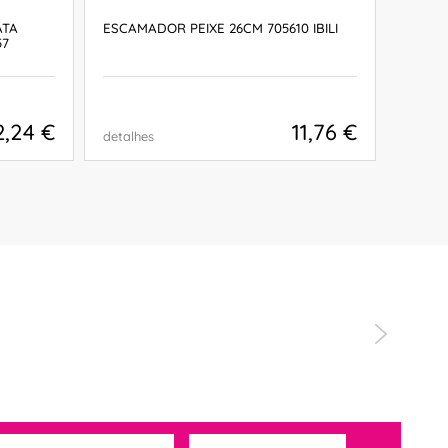
ATA
ESCAMADOR PEIXE 26CM 705610 IBILI
ESCAM
57
2,24 €
11,76 €
detalhes
detalh
COMPRAR