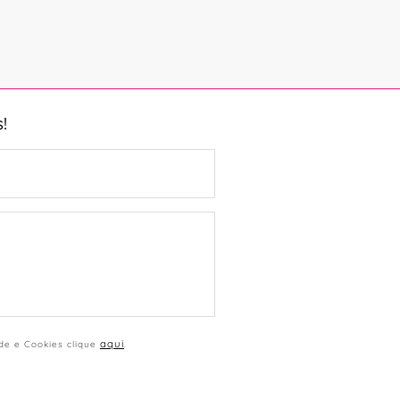
!
aqui
ade e Cookies clique
.