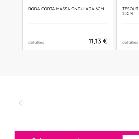
RODA CORTA MASSA ONDULADA 6CM
TESOUR
25CM
,91 €
11,13 €
detalhes
detalhes
COMPRAR
Recomendo sem