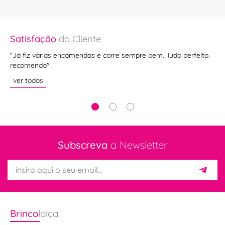
Satisfação
do Cliente
Sa
"Já fiz várias encomendas e corre sempre bem. Tudo perfeito.
"O
recomendo"
ve
ver todos
Subscreva
a Newsletter
Brinco
loiça