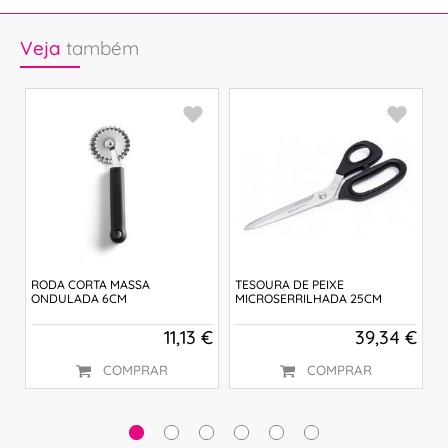
Veja
também
RODA CORTA MASSA
TESOURA DE PEIXE
N
ONDULADA 6CM
MICROSERRILHADA 25CM
B
L
 €
11,13 €
39,34 €
COMPRAR
COMPRAR