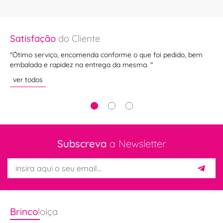
Satisfação
do Cliente
Sa
"Ótimo serviço, encomenda conforme o que foi pedido, bem
"Se
embalada e rapidez na entrega da mesma. "
ve
ver todos
Subscreva
a Newsletter
Brinco
loiça