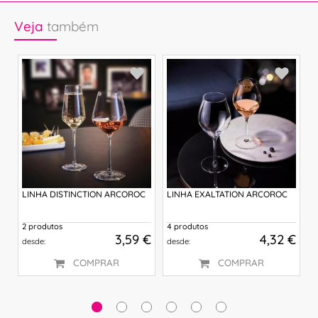
Veja
também
LINHA DISTINCTION ARCOROC
LINHA EXALTATION ARCOROC
L
2 produtos
4 produtos
4
 €
3,59 €
4,32 €
desde:
desde:
d
COMPRAR
COMPRAR