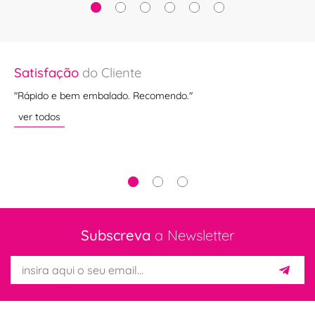
Satisfação
do Cliente
Sa
a
"Rápido e bem embalado. Recomendo."
""
ver todos
ve
Subscreva
a Newsletter