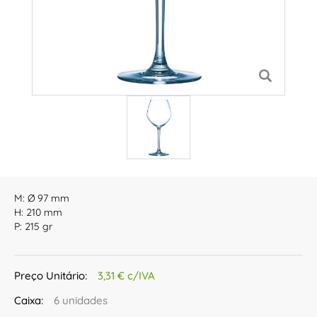
M: Ø 97 mm
H: 210 mm
P: 215 gr
Preço Unitário:
3,31 € c/IVA
Caixa:
6 unidades