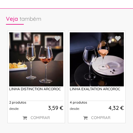
Veja
também
LINHA DISTINCTION ARCOROC
LINHA EXALTATION ARCOROC
L
2 produtos
4 produtos
4
 €
3,59 €
4,32 €
desde:
desde:
d
COMPRAR
COMPRAR