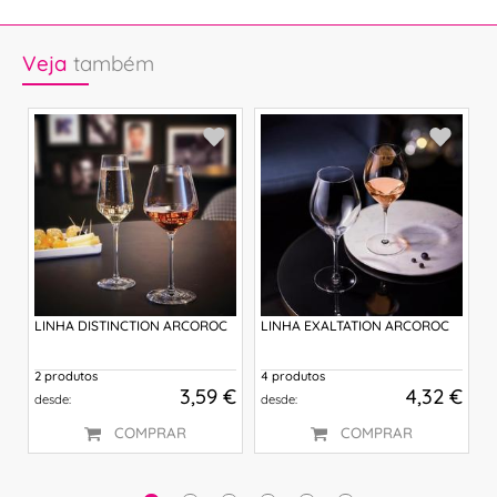
Veja
também
LINHA DISTINCTION ARCOROC
LINHA EXALTATION ARCOROC
L
2 produtos
4 produtos
4
 €
3,59 €
4,32 €
desde:
desde:
d
COMPRAR
COMPRAR