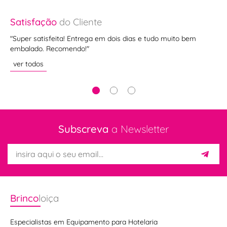
Satisfação
do Cliente
Sa
"Super satisfeita! Entrega em dois dias e tudo muito bem
"E
embalado. Recomendo!"
ve
ver todos
Subscreva
a Newsletter
Brinco
loiça
Especialistas em Equipamento para Hotelaria