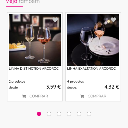
Veja
também
LINHA DISTINCTION ARCOROC
LINHA EXALTATION ARCOROC
L
2 produtos
4 produtos
4
 €
3,59 €
4,32 €
desde:
desde:
d
COMPRAR
COMPRAR