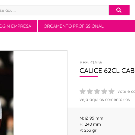
OGIN EMPRESA
ORÇAMENTO PROFISSIONAL
REF: 41.556
CALICE 62CL CA
vote e c
veja aqui os comentários
M: Ø 95 mm
H: 240 mm
P: 253 gr