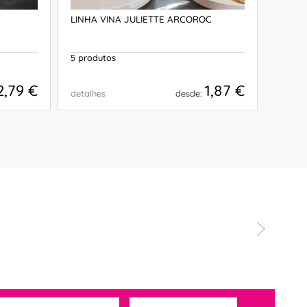
LINHA VINA JULIETTE ARCOROC
LINHA
5 produtos
3 prod
2,79 €
1,87 €
detalhes
desde:
detalh
COMPRAR
"Muito sat