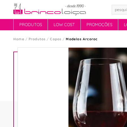
PRODUTOS
LOW COST
PROMOÇÕES
L
Home
Produtos
Copos
Modelos Arcoroc