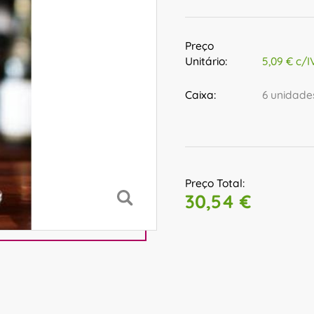
Preço
Unitário:
5,09 € c/I
Caixa:
6 unidade
Preço Total:
30,54 €