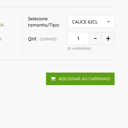
Selecione
tamanho/Tipo:
VA
s
Qtd:
(caixas):
(6 unidades)
ADICIONAR AO CARRINHO