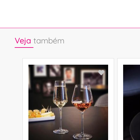
Veja
também
,63 €