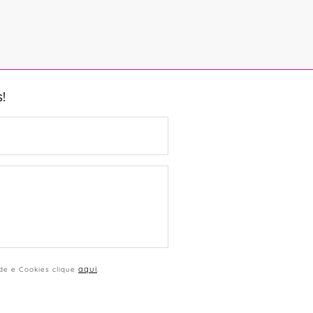
!
aqui
ade e Cookies clique
.