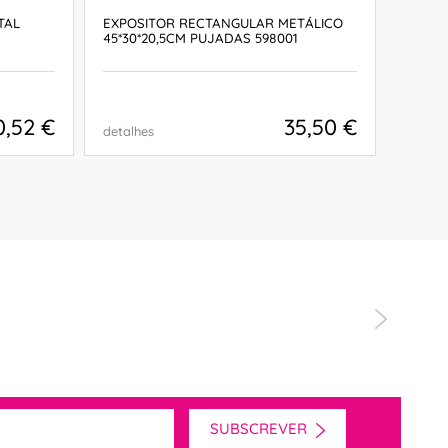
TAL
EXPOSITOR RECTANGULAR METÁLICO
EXPOS
45*30*20,5CM PUJADAS 598001
METÁL
59800
0,52 €
35,50 €
detalhes
detalh
COMPRAR
SUBSCREVER