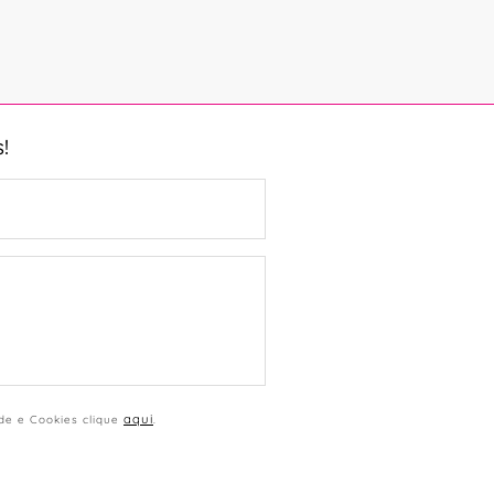
!
aqui
ade e Cookies clique
.