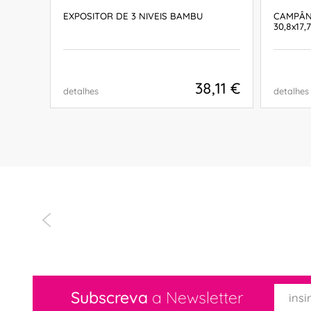
5LT
EXPOSITOR DE 3 NIVEIS BAMBU
CAMPÂN
30,8x17,
,31 €
38,11 €
detalhes
detalhes
COMPRAR
Subscreva
a Newsletter