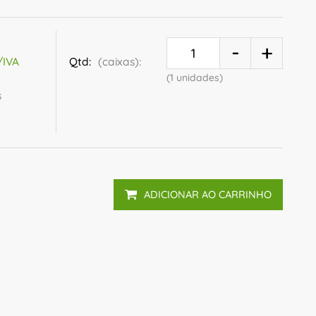
Qtd:
(caixas):
/IVA
(1 unidades)
s
ADICIONAR AO CARRINHO