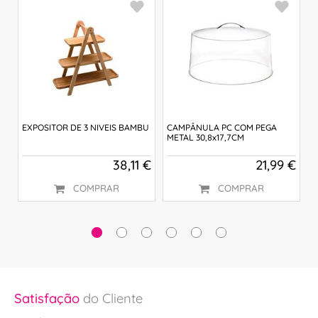
O
EXPOSITOR DE 3 NIVEIS BAMBU
CAMPÂNULA PC COM PEGA
C
METAL 30,8x17,7CM
M
 €
38,11 €
21,99 €
COMPRAR
COMPRAR
Satisfação
do Cliente
Sa