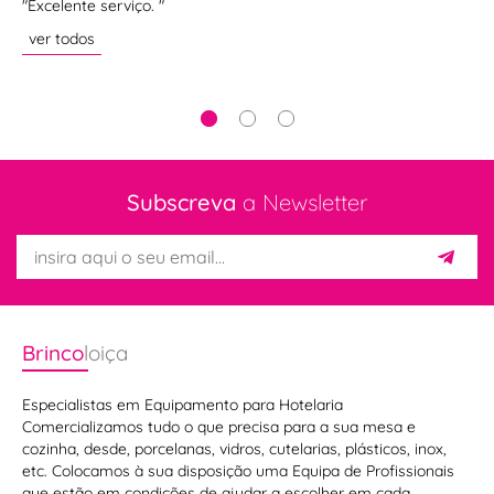
"Excelente serviço. "
"R
AS
ver todos
ve
Subscreva
a Newsletter
Brinco
loiça
Especialistas em Equipamento para Hotelaria
Comercializamos tudo o que precisa para a sua mesa e
cozinha, desde, porcelanas, vidros, cutelarias, plásticos, inox,
etc. Colocamos à sua disposição uma Equipa de Profissionais
que estão em condições de ajudar a escolher em cada