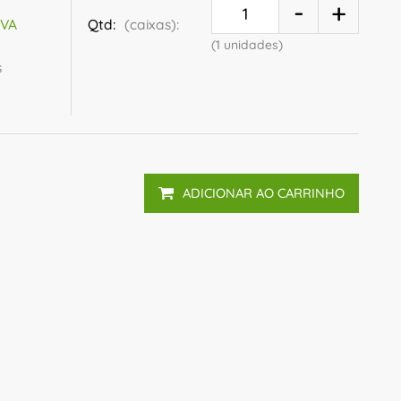
Qtd:
(caixas):
IVA
(1 unidades)
s
ADICIONAR AO CARRINHO