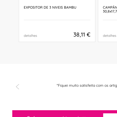
5LT
EXPOSITOR DE 3 NIVEIS BAMBU
CAMPÂN
30,8x17,
,31 €
38,11 €
detalhes
detalhes
COMPRAR
"Fiquei muito satisfeita com os ar