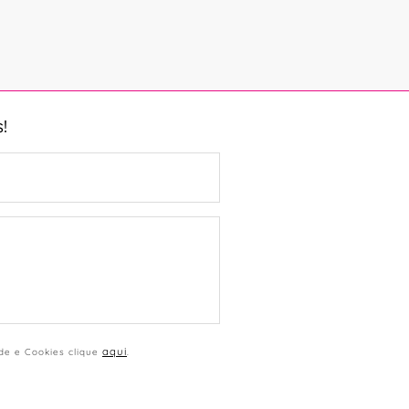
!
aqui
ade e Cookies clique
.