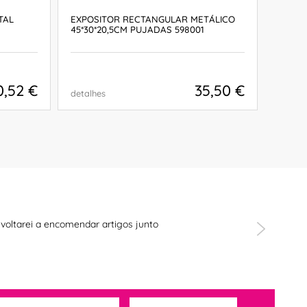
TAL
EXPOSITOR RECTANGULAR METÁLICO
EXPOS
45*30*20,5CM PUJADAS 598001
METÁL
59800
0,52 €
35,50 €
detalhes
detalh
COMPRAR
voltarei a encomendar artigos junto