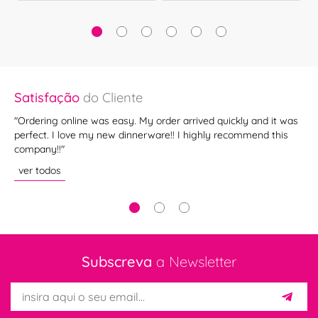
Satisfação
do Cliente
Sa
com
"Ordering online was easy. My order arrived quickly and it was
"C
perfect. I love my new dinnerware!! I highly recommend this
ex
company!!"
ráp
ver todos
ve
Subscreva
a Newsletter