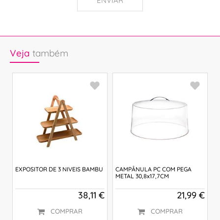
ENVIAR
Veja
também
O
EXPOSITOR DE 3 NIVEIS BAMBU
CAMPÂNULA PC COM PEGA
C
METAL 30,8x17,7CM
M
 €
38,11 €
21,99 €
COMPRAR
COMPRAR