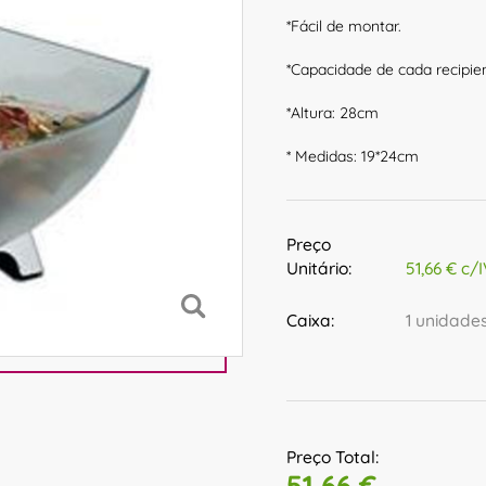
*Fácil de montar.
*Capacidade de cada recipient
*Altura: 28cm
* Medidas: 19*24cm
Preço
Unitário:
51,66 € c/
Caixa:
1 unidade
Preço Total:
51,66 €