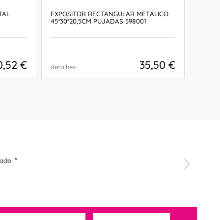
TAL
EXPOSITOR RECTANGULAR METÁLICO
EXPOS
45*30*20,5CM PUJADAS 598001
METÁL
59800
0,52 €
35,50 €
detalhes
detalh
COMPRAR
ade. "