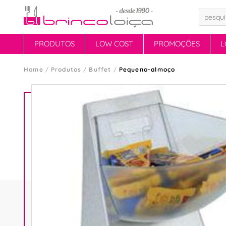
PRODUTOS
LOW COST
PROMOÇÕES
L
Home
Produtos
Buffet
Pequeno-almoço