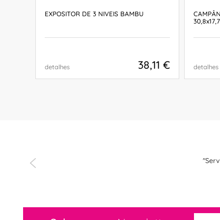
5LT
EXPOSITOR DE 3 NIVEIS BAMBU
CAMPÂN
30,8x17,
,31 €
38,11 €
detalhes
detalhes
COMPRAR
béns a toda a
"Serv