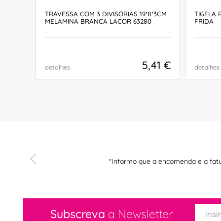
TRAVESSA COM 3 DIVISÓRIAS 19*8*3CM
TIGELA 
MELAMINA BRANCA LACOR 63280
FRIDA
,90 €
5,41 €
detalhes
detalhes
COMPRAR
lo "
"Informo que a encomenda e a fatu
Subscreva
a Newsletter