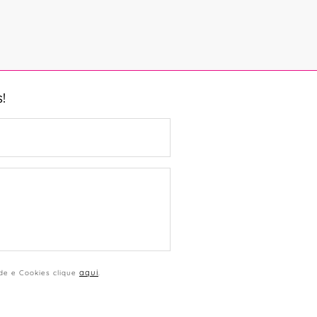
!
aqui
ade e Cookies clique
.