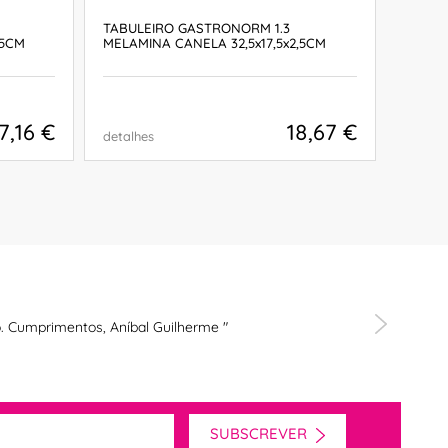
TABULEIRO GASTRONORM 1.3
PRATO
,5CM
MELAMINA CANELA 32,5x17,5x2,5CM
8,6x6,
7,16 €
18,67 €
detalhes
detalh
COMPRAR
. Cumprimentos, Aníbal Guilherme "
"Produto
SUBSCREVER