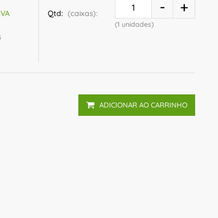
Qtd:
(caixas):
IVA
(1 unidades)
s
ADICIONAR AO CARRINHO