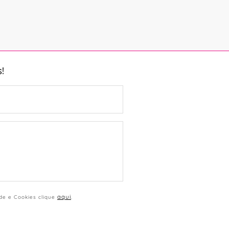
!
aqui
ade e Cookies clique
.