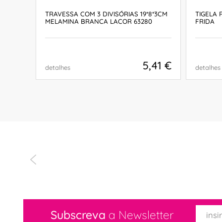
TRAVESSA COM 3 DIVISÓRIAS 19*8*3CM
TIGELA 
MELAMINA BRANCA LACOR 63280
FRIDA
,90 €
5,41 €
detalhes
detalhes
COMPRAR
Subscreva
a Newsletter