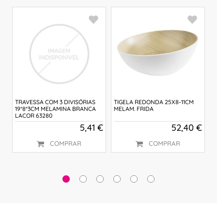
TRAVESSA COM 3 DIVISÓRIAS
TIGELA REDONDA 25X8-11CM
T
19*8*3CM MELAMINA BRANCA
MELAM. FRIDA
M
LACOR 63280
3
 €
5,41 €
52,40 €
COMPRAR
COMPRAR