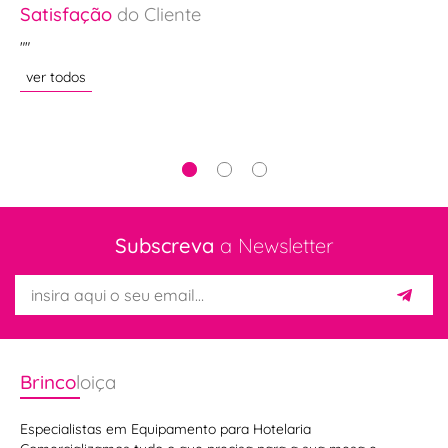
Satisfação
do Cliente
Sa
o e
""
"T
te
ráp
ver todos
ve
Subscreva
a Newsletter
Brinco
loiça
Especialistas em Equipamento para Hotelaria