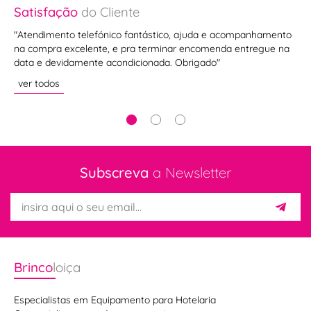
Satisfação
do Cliente
Sa
mo
"Atendimento telefónico fantástico, ajuda e acompanhamento
"Se
na compra excelente, e pra terminar encomenda entregue na
ve
data e devidamente acondicionada. Obrigado"
ver todos
Subscreva
a Newsletter
Brinco
loiça
Cutipol
Especialistas em Equipamento para Hotelaria