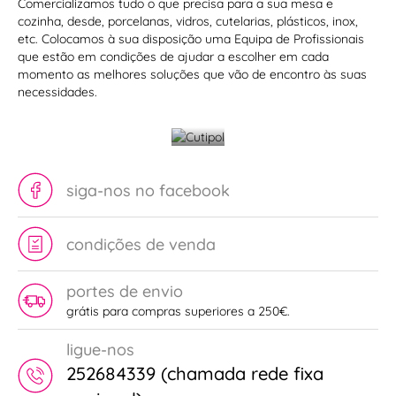
Comercializamos tudo o que precisa para a sua mesa e
Elegância
cozinha, desde, porcelanas, vidros, cutelarias, plásticos, inox,
na
etc. Colocamos à sua disposição uma Equipa de Profissionais
que estão em condições de ajudar a escolher em cada
mesa
momento as melhores soluções que vão de encontro às suas
Fardas
com
necessidades.
para
Cutipol
restauração
siga-nos no facebook
condições de venda
portes de envio
grátis para compras superiores a 250€.
ligue-nos
252684339 (chamada rede fixa