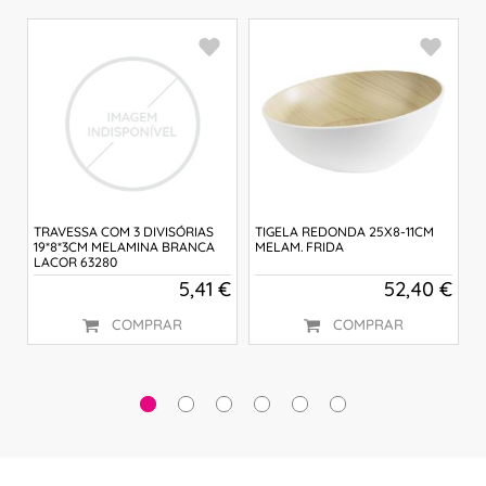
 €
TRAVESSA COM 3 DIVISÓRIAS
TIGELA REDONDA 25X8-11CM
T
19*8*3CM MELAMINA BRANCA
MELAM. FRIDA
M
LACOR 63280
3
5,41 €
52,40 €
COMPRAR
COMPRAR