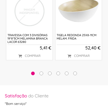
TRAVESSA COM 3 DIVISÓRIAS
TIGELA REDONDA 25X8-11CM
T
19*8*3CM MELAMINA BRANCA
MELAM. FRIDA
M
LACOR 63280
3
 €
5,41 €
52,40 €
COMPRAR
COMPRAR
Satisfação
do Cliente
Sa
"Bom serviço"
"Pr