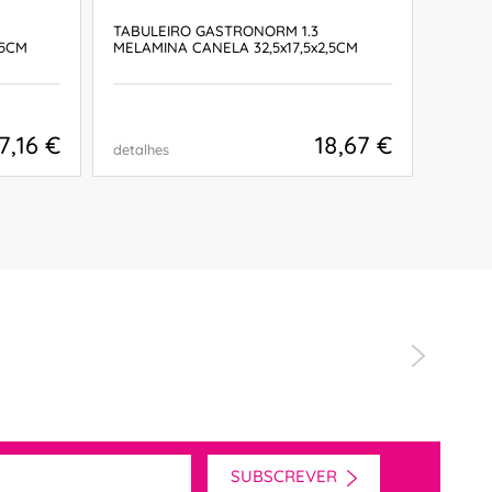
TABULEIRO GASTRONORM 1.3
PRATO
,5CM
MELAMINA CANELA 32,5x17,5x2,5CM
8,6x6,
7,16 €
18,67 €
detalhes
detalh
COMPRAR
SUBSCREVER