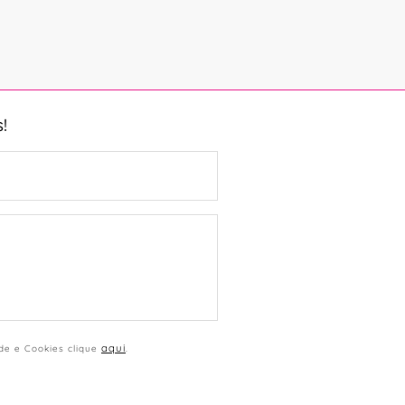
!
aqui
ade e Cookies clique
.