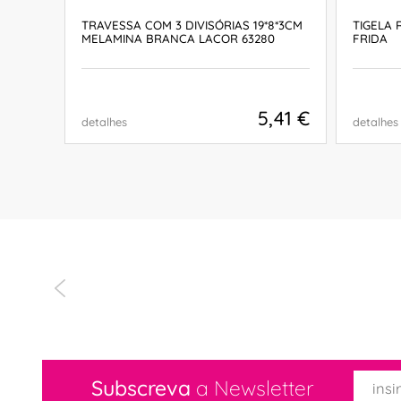
TRAVESSA COM 3 DIVISÓRIAS 19*8*3CM
TIGELA 
MELAMINA BRANCA LACOR 63280
FRIDA
,90 €
5,41 €
detalhes
detalhes
COMPRAR
Subscreva
a Newsletter