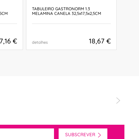
TABULEIRO GASTRONORM 1.3
PRATO
,5CM
MELAMINA CANELA 32,5x17,5x2,5CM
8,6x6,
7,16 €
18,67 €
detalhes
detalh
COMPRAR
SUBSCREVER