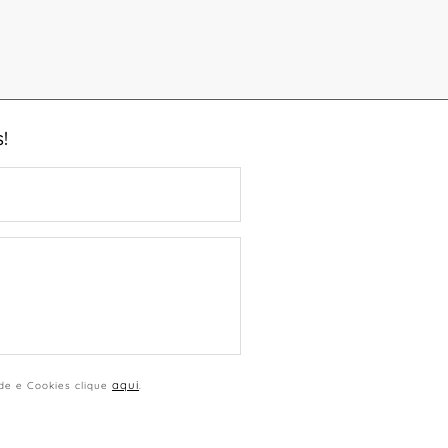
!
aqui
ade e Cookies clique
.