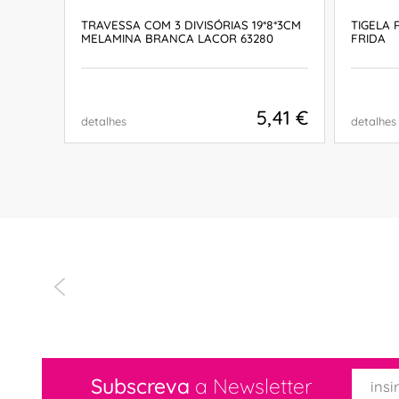
TRAVESSA COM 3 DIVISÓRIAS 19*8*3CM
TIGELA 
MELAMINA BRANCA LACOR 63280
FRIDA
,90 €
5,41 €
detalhes
detalhes
COMPRAR
Subscreva
a Newsletter