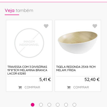
Veja
também
TRAVESSA COM 3 DIVISÓRIAS
TIGELA REDONDA 25X8-11CM
T
19*8*3CM MELAMINA BRANCA
MELAM. FRIDA
M
LACOR 63280
3
 €
5,41 €
52,40 €
COMPRAR
COMPRAR