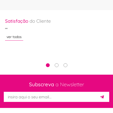
Satisfação
do Cliente
Sa
""
""
s
ver todos
ve
Subscreva
a Newsletter