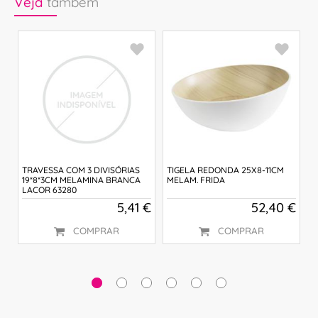
Veja
também
TRAVESSA COM 3 DIVISÓRIAS
TIGELA REDONDA 25X8-11CM
T
19*8*3CM MELAMINA BRANCA
MELAM. FRIDA
M
LACOR 63280
3
 €
5,41 €
52,40 €
COMPRAR
COMPRAR