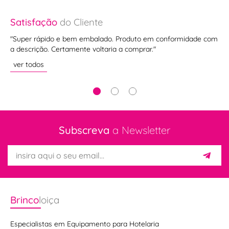
Satisfação
do Cliente
Sa
"Super rápido e bem embalado. Produto em conformidade com
"Q
a descrição. Certamente voltaria a comprar."
Re
ver todos
ve
Subscreva
a Newsletter
Brinco
loiça
Especialistas em Equipamento para Hotelaria