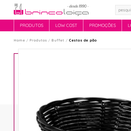
PRODUTOS
LOW COST
PROMOÇÕES
L
Home
Produtos
Buffet
Cestos de pão