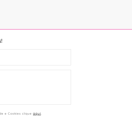
!
aqui
ade e Cookies clique
.