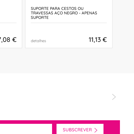
SUPORTE PARA CESTOS OU
CESTO
TRAVESSAS AÇO NEGRO - APENAS
SUPORTE
7,08 €
11,13 €
detalhes
detalh
COMPRAR
"Simpatia no 
SUBSCREVER