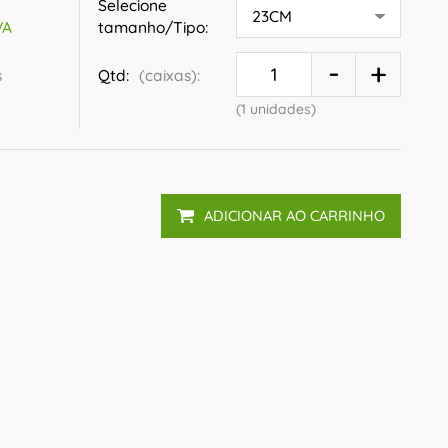
Selecione
tamanho/Tipo:
VA
s
Qtd:
(caixas):
(1 unidades)
ADICIONAR AO CARRINHO