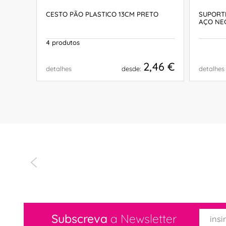
PRETO
CESTO PÃO PLASTICO 13CM PRETO
SUPORT
AÇO NE
4 produtos
,95 €
2,46 €
detalhes
desde:
detalhes
COMPRAR
Subscreva
a Newsletter