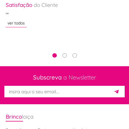
Satisfação
do Cliente
Sa
a
""
"R
ver todos
ve
me
Subscreva
a Newsletter
Brinco
loiça