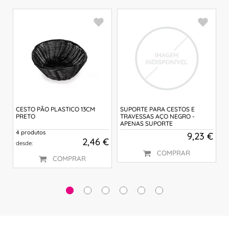
CESTO PÃO PLASTICO 13CM
SUPORTE PARA CESTOS E
C
PRETO
TRAVESSAS AÇO NEGRO -
APENAS SUPORTE
4 produtos
2
€
9,23 €
2,46 €
desde:
d
COMPRAR
COMPRAR