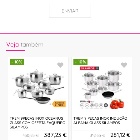
ENVIAR
Veja
também
- 10%
- 10%
TREM 9PEÇAS INOX OCEANUS
TREM 9 PEÇAS INOX INDUÇÃO
T
M
GLASS COM OFERTA FAQUEIRO
ALFAMA GLASS SILAMPOS
A
SILAMPOS
€
387,23 €
281,12 €
430,25 €
312,35 €