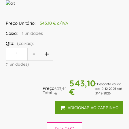
Preço Unitário:
543,10 € c/IVA
Caixa:
1 unidades
Qtd:
(caixas):
(1 unidades)
543,10
* Desconto válido
Preço
603,44
€
de: 10-12-2025 Até
Total:
€
31-12-2026
ADICIONAR AO CARRINHO
DÚVIDAS?