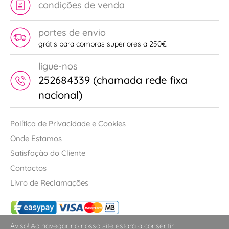
condições de venda
portes de envio
grátis para compras superiores a 250€.
ligue-nos
252684339 (chamada rede fixa
nacional)
Política de Privacidade e Cookies
Onde Estamos
Satisfação do Cliente
Contactos
Livro de Reclamações
Aviso! Ao navegar no nosso site estará a consentir
Todos os direitos reservados. Copyright 2019