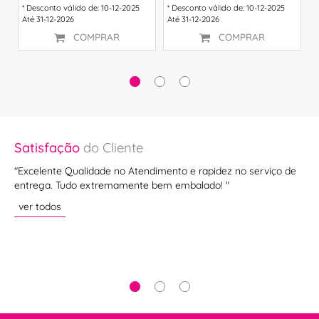
* Desconto válido de: 10-12-2025
* Desconto válido de: 10-12-2025
*
Até 31-12-2026
Até 31-12-2026
A
COMPRAR
COMPRAR
Satisfação
do Cliente
Sa
"Excelente Qualidade no Atendimento e rapidez no serviço de
"B
entrega. Tudo extremamente bem embalado! "
Re
ar
ver todos
pa
con
ve