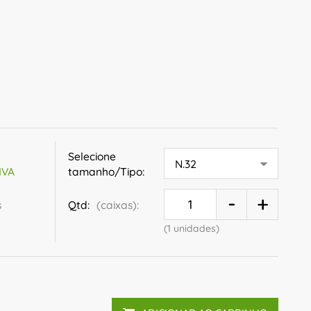
Selecione
tamanho/Tipo:
IVA
s
Qtd:
(caixas):
(1 unidades)