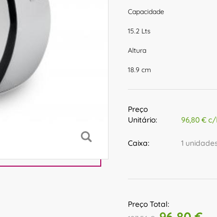
Capacidade
15.2 Lts
Altura
18.9 cm
Preço
Unitário:
96,80 € c/
Caixa:
1 unidade
Preço Total:
96,80 €