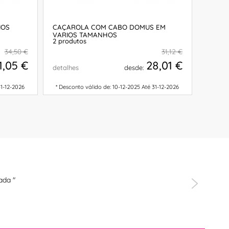
IOS
CAÇAROLA COM CABO DOMUS EM
TREM 
VARIOS TAMANHOS
OFERT
2 produtos
34,50 €
31,12 €
1,05 €
28,01 €
detalhes
desde:
detalh
31-12-2026
* Desconto válido de: 10-12-2025 Até 31-12-2026
* Desco
COMPRAR
ada "