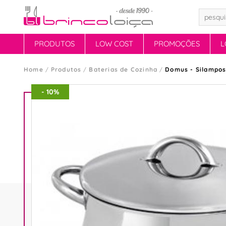
PRODUTOS
LOW COST
PROMOÇÕES
L
Home
Produtos
Baterias de Cozinha
Domus - Silampo
- 10%