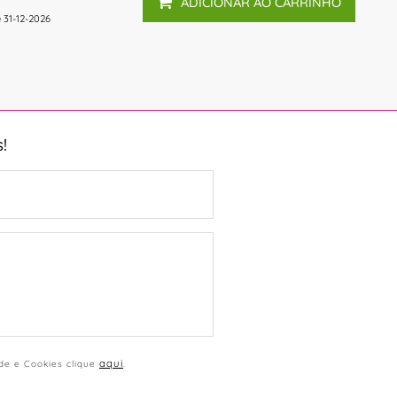
ADICIONAR AO CARRINHO
é 31-12-2026
!
aqui
ade e Cookies clique
.