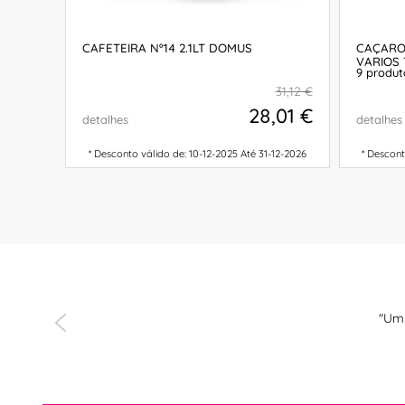
S COM
CAFETEIRA Nº14 2.1LT DOMUS
CAÇARO
VARIOS
9 produt
74,78 €
31,12 €
,30 €
28,01 €
detalhes
detalhes
-12-2026
* Desconto válido de: 10-12-2025 Até 31-12-2026
* Descont
COMPRAR
to agradeço
"Um 