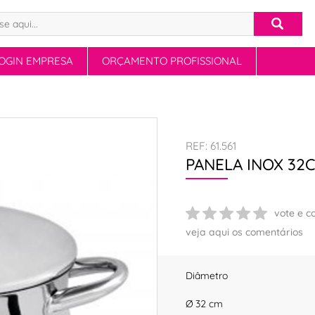
OGIN EMPRESA
ORÇAMENTO PROFISSIONAL
s
REF: 61.561
PANELA INOX 32
vote e c
veja aqui os comentários
Diâmetro
Ø 32 cm