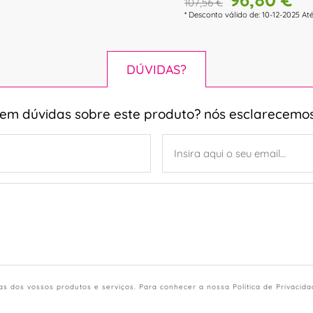
107,56 €
* Desconto válido de: 10-12-2025 At
DÚVIDAS?
tem dúvidas sobre este produto? nós esclarecemos
s dos vossos produtos e serviços. Para conhecer a nossa Política de Privacid