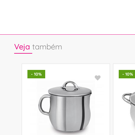
Veja
também
- 10%
- 10%