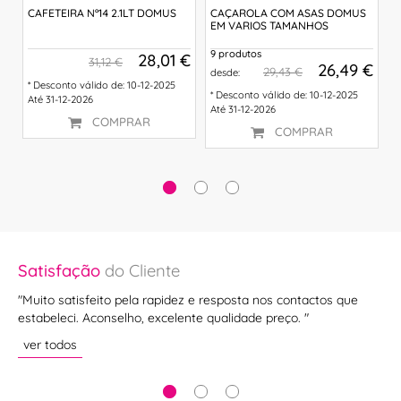
CAFETEIRA Nº14 2.1LT DOMUS
CAÇAROLA COM ASAS DOMUS
P
EM VARIOS TAMANHOS
V
9 produtos
8
€
28,01 €
31,12 €
26,49 €
29,43 €
desde:
d
* Desconto válido de: 10-12-2025
* Desconto válido de: 10-12-2025
*
Até 31-12-2026
Até 31-12-2026
A
COMPRAR
COMPRAR
Satisfação
do Cliente
Sa
"Muito satisfeito pela rapidez e resposta nos contactos que
"Ex
estabeleci. Aconselho, excelente qualidade preço. "
ve
ver todos