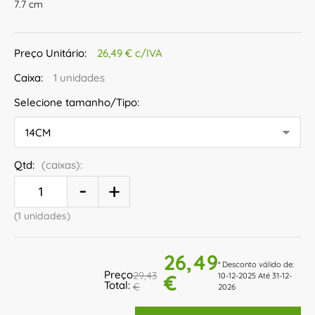
7.7 cm
Preço Unitário:
26,49 € c/IVA
Caixa:
1 unidades
Selecione tamanho/Tipo:
Qtd:
(caixas):
(1 unidades)
26,49
* Desconto válido de:
Preço
29,43
€
10-12-2025 Até 31-12-
Total:
€
2026